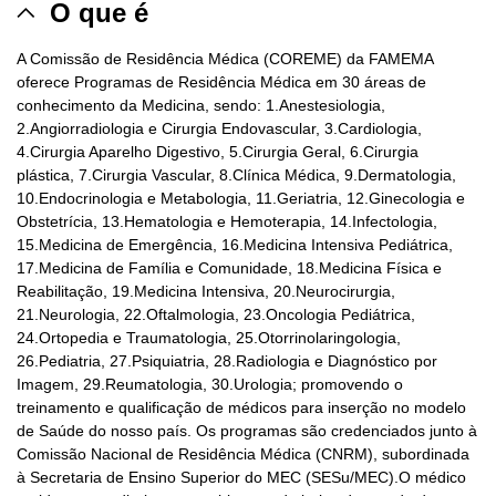
O que é
A Comissão de Residência Médica (COREME) da FAMEMA
oferece Programas de Residência Médica em 30 áreas de
conhecimento da Medicina, sendo: 1.Anestesiologia,
2.Angiorradiologia e Cirurgia Endovascular, 3.Cardiologia,
4.Cirurgia Aparelho Digestivo, 5.Cirurgia Geral, 6.Cirurgia
plástica, 7.Cirurgia Vascular, 8.Clínica Médica, 9.Dermatologia,
10.Endocrinologia e Metabologia, 11.Geriatria, 12.Ginecologia e
Obstetrícia, 13.Hematologia e Hemoterapia, 14.Infectologia,
15.Medicina de Emergência, 16.Medicina Intensiva Pediátrica,
17.Medicina de Família e Comunidade, 18.Medicina Física e
Reabilitação, 19.Medicina Intensiva, 20.Neurocirurgia,
21.Neurologia, 22.Oftalmologia, 23.Oncologia Pediátrica,
24.Ortopedia e Traumatologia, 25.Otorrinolaringologia,
26.Pediatria, 27.Psiquiatria, 28.Radiologia e Diagnóstico por
Imagem, 29.Reumatologia, 30.Urologia; promovendo o
treinamento e qualificação de médicos para inserção no modelo
de Saúde do nosso país. Os programas são credenciados junto à
Comissão Nacional de Residência Médica (CNRM), subordinada
à Secretaria de Ensino Superior do MEC (SESu/MEC).O médico