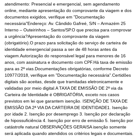
atendimento: Presencial e emergencial, sem agendamento
online, mediante apresentação do comprovante da viagem e dos
documentos exigidos, verifique em "Documentação
necessária"Endereço: Av. Cândido Gafreé, S/N – Armazém 25
Interno – Outeirinhos – Santos/SP.O que precisa para comprovar
a urgência?Apresentação do comprovante da viagem
(obrigatório).O prazo para solicitação do serviço de carteira de
identidade emergencial passa a ser de 48 horas antes da
viagem.Autorização do responsável legal para menores de 16
anos, com assinatura e documento com CPF.Há taxa de emissão
para as 2ª vias.Documentações obrigatórias, conforme Decreto
10977/2018, verifique em "Documentação necessária".Certidões
digitais são aceitas, desde que tramitadas eletronicamente e
validadas por meio digital.A TAXA DE EMISSÃO DE 2ª via da
Carteira de Identidade é OBRIGATÓRIA, exceto nos casos
previstos em lei que garantem isenção. ISENÇÃO DE TAXA DE
EMISSÃO DA 2ª VIA DA CARTEIRA DE IDENTIDADE1. Isenção
por idade 2. Isenção por desemprego 3. Isenção por declaração
de hipossuficiência 4. Isenção por erro de emissão 5. Isenção por
catástrofe natural OBSERVAÇÕES GERAISA isenção somente
será aplicada quando atendidos os critérios legais e documentais.