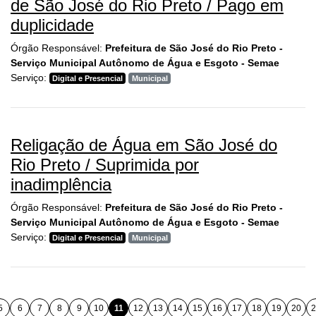
de São José do Rio Preto / Pago em
duplicidade
Órgão Responsável:
Prefeitura de São José do Rio Preto -
Serviço Municipal Autônomo de Água e Esgoto - Semae
Serviço:
Digital e Presencial
Municipal
Religação de Água em São José do
Rio Preto / Suprimida por
inadimplência
Órgão Responsável:
Prefeitura de São José do Rio Preto -
Serviço Municipal Autônomo de Água e Esgoto - Semae
Serviço:
Digital e Presencial
Municipal
5
6
7
8
9
10
11
12
13
14
15
16
17
18
19
20
2