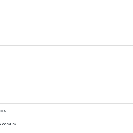
ama
ixo comum