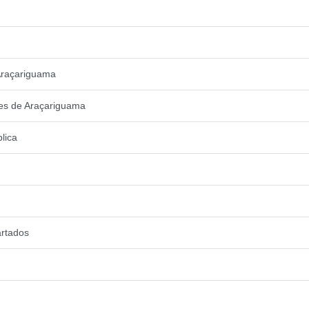
 Araçariguama
ntes de Araçariguama
lica
artados