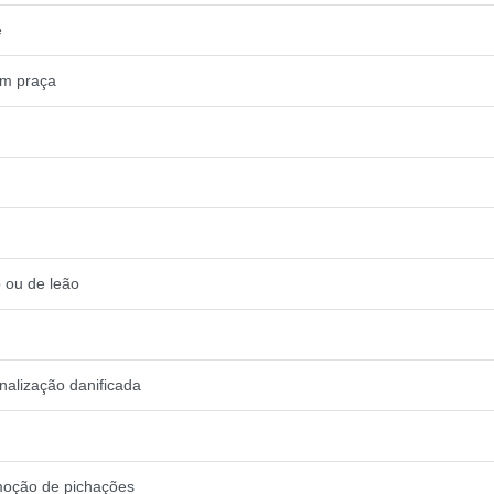
e
em praça
o ou de leão
inalização danificada
emoção de pichações